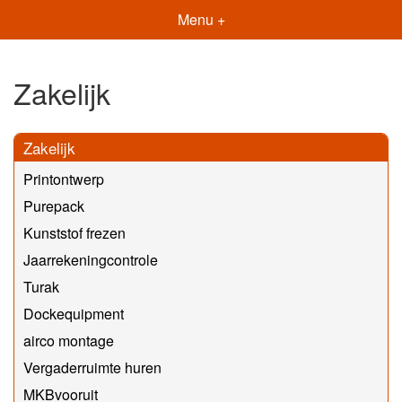
Menu +
Zakelijk
Zakelijk
Printontwerp
Purepack
Kunststof frezen
Jaarrekeningcontrole
Turak
Dockequipment
airco montage
Vergaderruimte huren
MKBvooruit