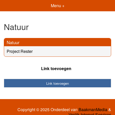
Menu +
Natuur
Natuur
Project Rester
Link toevoegen
Link toevoegen
Copyright © 2025 Onderdeel van
BaakmanMedia
&
Vrolijk Internet Services