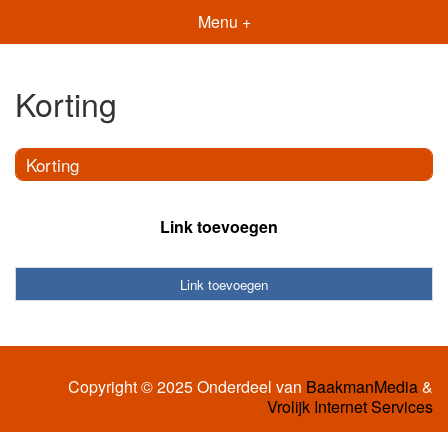
Menu +
Korting
Korting
Link toevoegen
Link toevoegen
Copyright © 2025 Onderdeel van
BaakmanMedia
&
Vrolijk Internet Services