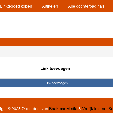
Linktegoed kopen
Artikelen
Alle dochterpagina's
Link toevoegen
Link toevoegen
ight © 2025 Onderdeel van
BaakmanMedia
&
Vrolijk Internet S